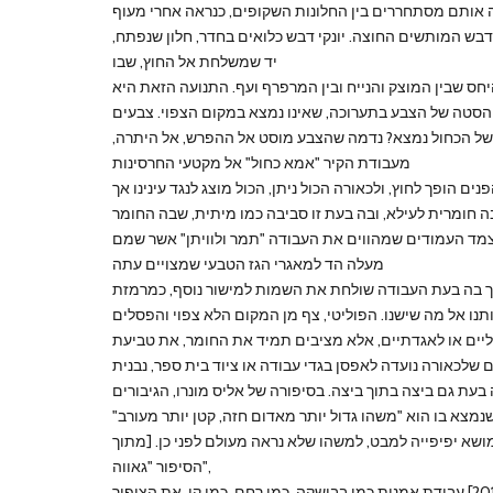
תה אותם מסתחררים בין החלונות השקופים, כנראה אחרי מעוף
דבש המותשים החוצה. יונקי דבש כלואים בחדר, חלון שנפתח,
יד שמשלחת אל החוץ, שבו
יחס שבין המוצק והנייח ובין המרפרף ועף. התנועה הזאת היא
הסטה של הצבע בתערוכה, שאינו נמצא במקום הצפוי. צבעים
למשל הכחול נמצא? נדמה שהצבע מוסט אל ההפרש, אל היתרה,
מעבודת הקיר "אמא כחול" אל מקטעי החרסינות
ם הופך לחוץ, ולכאורה הכול ניתן, הכול מוצג לנגד עינינו אך
 חומרית לעילא, ובה בעת זו סביבה כמו מיתית, שבה החומר
 צמד העמודים שמהווים את העבודה "תמר ולוויתן" אשר שמם
מעלה הד למאגרי הגז הטבעי שמצויים עתה
אך בה בעת העבודה שולחת את השמות למישור נוסף, כמרמזת
תנו אל מה שישנו. הפוליטי, צף מן המקום הלא צפוי והפסלים
יים או לאגדתיים, אלא מציבים תמיד את החומר, את טביעת
לכאורה נועדה לאפסן בגדי עבודה או ציוד בית ספר, נבנית
בעת גם ביצה בתוך ביצה. בסיפורה של אליס מונרו, הגיבורים
נמצא בו הוא "משהו גדול יותר מאדום חזה, קטן יותר מעורב"
שא יפיפייה למבט, למשהו שלא נראה מעולם לפני כן. [מתוך
הסיפור "גאווה",
בקובץ חיים יקרים בתרגום אורטל אריכא, הוצאת מחברות לספרות, 2013] עבודת אמנות כמו בבושקה, כמו רחם, כמו קן. את הציפור