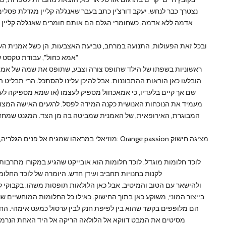
נצטרך כבר לנחש. יעקב דורצ'ין כתב בעבר שאנג'לה קליין מגדלת פסלים
אדמה ללא אדמה, כשחומרי הגלם הם אותם חומרים שאנג'לה קליין שב
ובכל זאת הפעולות, התנועה במרחב, טביעת האצבעות, הן כשל אמנית הע
"אמא כחול", עבודת טקסט ש
ראשוניות בשפתו של הילד שתופס צורה וצבע, שתופס את שמה של אמא. י
הובלעו כאן הוראות ההתבוננות. אבל להיכן עלינו להסתכל. הרי תבליט ה
שם אך קיים בלעדיו, כי אמאכחול מספיק לעצמו (או שמא מספיקה לע
מעמיד את הנוכחות האנושית כקנה המידה לפסל. לרגעים האישה המצול
המבוגרת, האירופאית, של האמנית שמביטה בה מן הצד. המגנט שמחזי
מוזיאלי במראהו שמגיח אל פנים הגלריה, כמו גלויה ש
לוכד חלומות מוגדל. לוכד חלומות הוא אובייקט שהגיע במקורו מתרבו
לקנות בחנויות תחביב ועידן חדש. היומרה של לוכד החלו
ולהישאר עם הטוב והמיטיב. אבל כאן הלולאות תופסות משהו. בקבוקי
בייצור המוני, משוקע כאן בתוך החישוק. כאילו כל החלומות המוחשיים שנ
הם מלופפים בקשר שהוא בין לפיפת חנק לבין ערסול כמעט אימהי. החל
מסיטים את המבט דווקא אל הלולאה הריקה אל היד האחת הנרמזת.