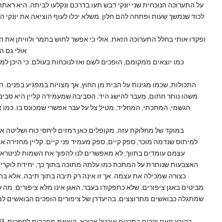
על התערוכה הנוכחית שני יונקי דבש תעו בדרכם ונקלעו לביתה. היא רא
לכוד שנמשך שעות ופתחה להם חלון. משלא יכלו לעוף הוציאה את יונקי ה
ופקדו אותי בחלל התערוכה הזאת. אולי כי אפשר לחוש בתמר ולוויתן את ה
אולי גם ה
כמו יוצאים ממקומם, הופכים לשם ואז לנוכחות בעולם. כי היכן 
התכולות, שכמו מגינות על הבית מן החוץ, אך מצויות במפגיע בפנים. הפני
משהו נותר חתום, מעבר להישג היד. הסביבה שמעמידה קליין היא סביבה
הגשמי, המתכתי, המחליד, מטיל צל על עבר אפשרי שמכונס בו. כמו
במוקד של מחלוקת עזה. מקופלים כאן רמזים ליחסי כוח ושליטה 
למיתוס שנדמה מוכר, ספק קיים, ספק מעמיד פני קיים. קליין מחזירה או
עצמם עומדים בתווך, לא מאפשרים לנו להפוך את השמות לניטראל
האצבעות שנותרת על המתכת כמו עלתה מתוכה.בתוך כך, יחידת לוקרים ש
כצורה שמכילה את עצמה. אך זו אינה רק תיבה בתוך תיבה, אלא בה 
מביטים באגן ציפורים. שלא כתפקודו בעבר, האגן אינו מלא ציפורים. מה ש
שמתגלה כבואשים מתרוצצים. בהיעדרן של ציפורים הופכים הבואשים למו