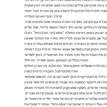
. נראה שהם אכן גדלים כמהויות כמעט אורגניות. כמין אמנות
ה וחוזרת אליהם (הברזל והצבע וכאן גם זכוכית, חבל, חומר
קרמי). הנוף הוא נוף הגלריה
ובדת עם הקרקע. הסביבה נוצרת ובאותה שעה נחרשים פניה.
מחברת בהלחם, שהוא יותר ויזואלי מאשר מילולי, שתי מלים
ש כאן כמעט הוראת הפעלה: "אמא (ראי, הנה) כחול", כאילו
קיר שב ומצביע על עצמו, לכל היותר מזכיר את המדבר שאיננו
צמה), מתקיים כהצהרה. הצילום הכפול שצולם בגלריה בפריז
מת, המתבוננת בפסל של אנטוני גורמלי, נדמית כבת דמותה
ק את העבודות אל הקיר מפורר את הסימטריה, הופך לשלישי
הנוכח בחלל נקי ומאופק, כמעט סטרילי. זהו חלל
נשלחה ממקום אחר, כמו חלום. זהו אם כן החלום: Orange passion מציגה חישוק
ועליו מלופף חבל. העבודה נדמית כמעין
ת הילידים האמריקאית והפך לאובייקט צריכה, לקישוט שאפשר
מות הוא לתפקד כמסננת, כפי שבוררים עדשים. להיפטר מהרע
 קמפרי אדומים. משקה שמבוקבק לתצרוכת חד פעמית, מונפק
יתן ללכוד אינם אלא בקבוקים אדומים, מנצנצים כמו אבני חן.
ומות שנלכדים מתנדנדים כמו על עמודי תלייה מיניאטוריים,
 אולי זו אותה יד שהצביעה "אמא כחול", אותה יד שטביעות