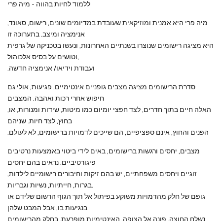
ללמוד לחיות בהווה - מיה פרי
מיה פרי היא אמנית ומוזיקאית שעובדת במדיומים שונים, רישום, סאונד,
אנימציה ומיצב. בתערוכה זו
היא מציגה רישומים שנוצרו בשנתיים האחרונות, ונעשו בטכניקה של גרפית
וטושים על בסיס אלכוהול,
.ועבודת וידיאו/ אנימציה חדשה
סדרת הרישומים מציגה מצבים גופניים אינטימיים, פגיעוּת, אולי גם
חיפוש אחרי רכות ואהבה. המצבים
,האלה חיים בתוך חדרים, לצד חפצי יומיום כמו מיטות, שידות ומנורות, או
בחוץ, לצד חיות. שניהם
.הפנים והחוץ, אינם ספציפיים, הם שייכים לדמויות ברישומים, לא לעולם
מצבים, יחסים ורגשות ברישומים, באים לידי ביטוי באמצעות נרטיבים
פיגורטיביים. נראים בהם יחסים
זוגיים ויחסים משפחתיים, יש בהם זיקות וחיבורים רישומיים לילדות,
בגרות, חייתיות, נשיות וגבריות.
גופם של חלק מהדמויות משוקע בפיתול אל תוך הגוף הרשום שלידם או
בנגיעות בו, אבל המבט שלהן
נשלח החוצה, פונה אל הצופה. האינטימיות מופרעת, בחלק מהרישומים