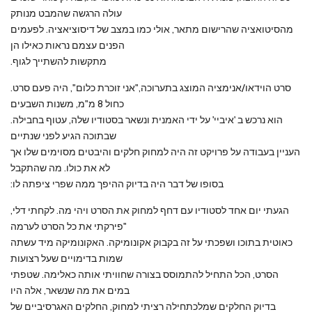
עולה הרגשה שהמבט מנותק
מהסיטואציה שהרישום מתאר, אולי כמו במצב של דיסוציאציה. לפעמים
הפנים עצמם נראות כאילו הן
.מתקשות להשתייך לגוף
.סרט הוידאו/אנימציה המוצג בתערוכה,"אני זוכרת כלום", היה פעם סרט
כחול 8 מ"מ, משנות השבעים
.הוא נרכש ב 'איביי' על ידי האמנית ונשאר בסטודיו שלה, עטוף בחבילה
שבתוכה הגיע לפני שנתיים
העניין בעבודה על פרויקט זה היה למחוק חלקים והיבטים מסוימים שלו אך
לא את כולו. מה שהתקבל
:בסופו של דבר היה בדיוק ההיפך ממה שפרי ציפתה לו
הגעתי יום אחד לסטודיו עם דחף למחוק את הסרט ויהי מה. לקחתי דלי,
פירקתי את כל הסרט לערמה"
כאוטית בתוכו ושפכתי על זה בקבוק אקונומיקה. האקונומיקה מיד עשתה
שמות בדימויים שעל רצועות
הסרט, הכל התחיל להתמוסס בצורה שחוויתי אותה כאלימה. שטפתי
במים את מה שנשאר, אלה היו
בדיוק החלקים שמלכתחילה רציתי למחוק, החלקים האגרסיביים של